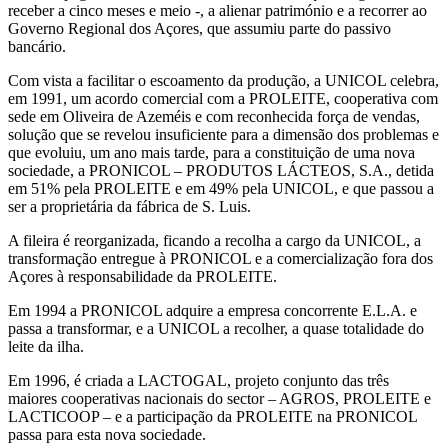
receber a cinco meses e meio -, a alienar património e a recorrer ao
Governo Regional dos Açores, que assumiu parte do passivo
bancário.
Com vista a facilitar o escoamento da produção, a UNICOL celebra,
em 1991, um acordo comercial com a PROLEITE, cooperativa com
sede em Oliveira de Azeméis e com reconhecida força de vendas,
solução que se revelou insuficiente para a dimensão dos problemas e
que evoluiu, um ano mais tarde, para a constituição de uma nova
sociedade, a PRONICOL – PRODUTOS LÁCTEOS, S.A., detida
em 51% pela PROLEITE e em 49% pela UNICOL, e que passou a
ser a proprietária da fábrica de S. Luis.
A fileira é reorganizada, ficando a recolha a cargo da UNICOL, a
transformação entregue à PRONICOL e a comercialização fora dos
Açores à responsabilidade da PROLEITE.
Em 1994 a PRONICOL adquire a empresa concorrente E.L.A. e
passa a transformar, e a UNICOL a recolher, a quase totalidade do
leite da ilha.
Em 1996, é criada a LACTOGAL, projeto conjunto das três
maiores cooperativas nacionais do sector – AGROS, PROLEITE e
LACTICOOP – e a participação da PROLEITE na PRONICOL
passa para esta nova sociedade.