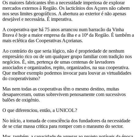
Os maiores fabricantes têm a necessidade imperiosa de explorar
mercados externos à Região. Os lacticínios dos Açores não cabem
nos seus limites geográficos. A abertura ao exterior é não apenas
desejável e necessária. É imperativa.
A cooperativa que há 75 anos arrancou num barracão da Vinha
Brava é hoje a maior empresa da ilha e a 10ª da Região. É também a
mais eclética das Cooperativas Açorianas.
Ao contrário do que seria lógico, não é propriedade de nenhum
empresário rico ou de um qualquer grupo familiar com tradição nos
negócios. É, sim, pertença de umas centenas de lavradores
associados e organizados, repito, organizados, na sua cooperativa.
Que melhor exemplo podemos invocar para louvar as virtualidades
do cooperativismo?
Mas nem todas as cooperativas têm o mesmo destino, muitas
desapareceram, outras sobrevivem penosamente com sucessivos
balões de oxigénio.
O que diferenciou, então, a UNICOL?
No início, a tomada de consciência dos fundadores da necessidade
de se criar massa critica para romper com o marasmo do sector.
Mas, também, a capacidade de agregar ao projeto notáveis da época