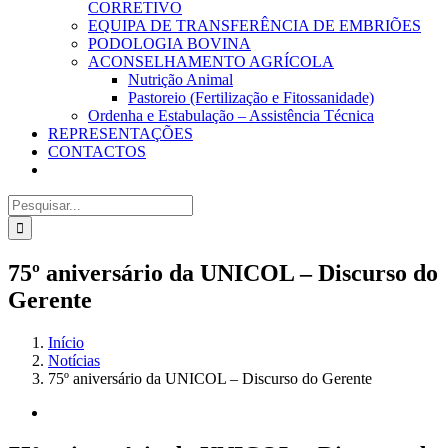
CORRETIVO
EQUIPA DE TRANSFERÊNCIA DE EMBRIÕES
PODOLOGIA BOVINA
ACONSELHAMENTO AGRÍCOLA
Nutrição Animal
Pastoreio (Fertilização e Fitossanidade)
Ordenha e Estabulação – Assistência Técnica
REPRESENTAÇÕES
CONTACTOS
Pesquisar
75º aniversário da UNICOL – Discurso do
Gerente
Início
Notícias
75º aniversário da UNICOL – Discurso do Gerente
View
Larger
Image