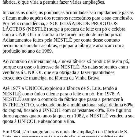
fábrica, o que víria a permitir fazer várias ampliações.
Iniciadas as obras, as poupanças acumuladas são rapidamente gastas
e ficam muito aquém dos recursos necessários para a sua conclusão.
Por feliz coincidência, a SOCIEDAADE DE PRODUTOS
LÁCTEOS (NESTLÉ) surge à procura de leite em pó e celebra
com a UNICOL um contrato de fornecimento de médio prazo.
Adiantamentos feitos pela NESTLÉ por conta desse contrato
permitiram concluir as obras, equipar a fábrica e arrancar com a
produção no ano de 1969.
Ao contrário da ideia inicial, a nova fábrica só produz leite em pó,
porque era esse o interesse da NESTLÉ. As natas sobrantes eram
vendidas á UNICOL que era obrigada a fazer quantidades
crescentes de manteiga, na fábrica da Vinha Brava.
Até 1977 a UNICOL explorou a fábrica de S. Luis, tendo a
NESTLÉ como único cliente para o leite em pó. Em 1978, A
NESTLÉ assume o controlo da fábrica que passa a pertencer à
INTERLACTO, sociedade onde a multinacional suíça detinha 60%
do capital, ficando a UNICOL com os restantes 40%. Este figurino
durou apenas quatro anos já que, em 1982, a NESTLÉ vendeu a sua
quota à UNICOL e abandonou a ilha.
Em 1984, são inauguradas as obras de ampliação da fábrica de S.