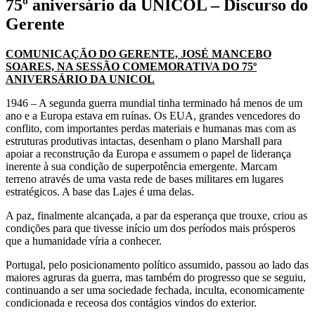
75º aniversário da UNICOL – Discurso do
Gerente
COMUNICAÇÃO DO GERENTE, JOSÉ MANCEBO
SOARES, NA SESSÃO COMEMORATIVA DO 75º
ANIVERSÁRIO DA UNICOL
1946 – A segunda guerra mundial tinha terminado há menos de um
ano e a Europa estava em ruínas. Os EUA, grandes vencedores do
conflito, com importantes perdas materiais e humanas mas com as
estruturas produtivas intactas, desenham o plano Marshall para
apoiar a reconstrução da Europa e assumem o papel de liderança
inerente à sua condição de superpotência emergente. Marcam
terreno através de uma vasta rede de bases militares em lugares
estratégicos. A base das Lajes é uma delas.
A paz, finalmente alcançada, a par da esperança que trouxe, criou as
condições para que tivesse início um dos períodos mais prósperos
que a humanidade víria a conhecer.
Portugal, pelo posicionamento político assumido, passou ao lado das
maiores agruras da guerra, mas também do progresso que se seguiu,
continuando a ser uma sociedade fechada, inculta, economicamente
condicionada e receosa dos contágios vindos do exterior.