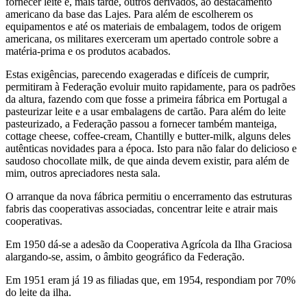
fornecer leite e, mais tarde, outros derivados, ao destacamento
americano da base das Lajes. Para além de escolherem os
equipamentos e até os materiais de embalagem, todos de origem
americana, os militares exerceram um apertado controle sobre a
matéria-prima e os produtos acabados.
Estas exigências, parecendo exageradas e difíceis de cumprir,
permitiram à Federação evoluir muito rapidamente, para os padrões
da altura, fazendo com que fosse a primeira fábrica em Portugal a
pasteurizar leite e a usar embalagens de cartão. Para além do leite
pasteurizado, a Federação passou a fornecer também manteiga,
cottage cheese, coffee-cream, Chantilly e butter-milk, alguns deles
autênticas novidades para a época. Isto para não falar do delicioso e
saudoso chocollate milk, de que ainda devem existir, para além de
mim, outros apreciadores nesta sala.
O arranque da nova fábrica permitiu o encerramento das estruturas
fabris das cooperativas associadas, concentrar leite e atrair mais
cooperativas.
Em 1950 dá-se a adesão da Cooperativa Agrícola da Ilha Graciosa
alargando-se, assim, o âmbito geográfico da Federação.
Em 1951 eram já 19 as filiadas que, em 1954, respondiam por 70%
do leite da ilha.