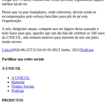
méritos há-de ter.
Penso que os pais fundadores, onde estiverem, devem sentir-se
recompensados pelo esforço hercúleo para pôr de pé esta
Organização.
A nós, dirigentes atuais, compete-nos ser dignos desse passado e
tudo fazer para que, aqueles que um dia hão-de celebrar os 100 anos
da UNICOL, não tenham motivos para fazerem de nós um juízo
muito severo.
Unicol
2026-06-22T15:54:10+01:00
23 Junho, 2021
|
Notícias
|
Partilhar nas redes sociais
Facebook
X
LinkedIn
WhatsApp
Email
A UNICOL
(necessário
mas
A UNICOL
não
Historial
publicado)
Órgãos Sociais
Notícias
PRODUTOS