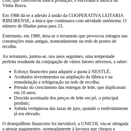
Luis, que concentrou toda a produção, e encerrada a fábrica da
Vinha Brava.
Em 1988 dá-se a adesão à união da COOPERATIVA LEITARIA
RIBEIRENSE, a única que continuava com atividade autónoma. O
número de filiadas passa para 23.
Entretanto, em 1980, dera-se o terramoto que provocou estragos nas
construções mais antigas, nomeadamente na rede de postos de
recolha.
Ao terramoto, juntou-se, nos anos seguintes, uma tempestade
perfeita resultante da conjugação de vários fatores adversos, a saber:
Esforço financeiro para adquirir a quota à NESTLÉ;
Avultados investimentos na ampliação da fábrica e na
remodelação e refrigeração na rede de recolha;
Pressão do crescimento das entregas de leite, que duplicaram
em 10 anos;
Descida acentuada dos preços de leite em pó, o principal
produto;
Subida vertiginosa das taxas de juro, quando o endividamento
já era elevado.
O desequilíbrio financeiro foi inevitável, a UNICOL viu-se obrigada
a atrasar pagamentos -nomeadamente à lavoura que chegou a