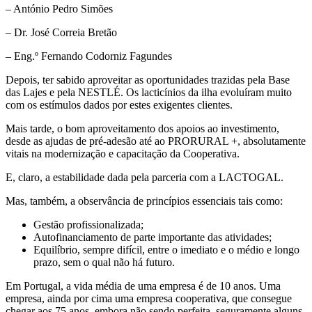
– António Pedro Simões
– Dr. José Correia Bretão
– Eng.º Fernando Codorniz Fagundes
Depois, ter sabido aproveitar as oportunidades trazidas pela Base
das Lajes e pela NESTLÉ. Os lacticínios da ilha evoluíram muito
com os estímulos dados por estes exigentes clientes.
Mais tarde, o bom aproveitamento dos apoios ao investimento,
desde as ajudas de pré-adesão até ao PRORURAL +, absolutamente
vitais na modernização e capacitação da Cooperativa.
E, claro, a estabilidade dada pela parceria com a LACTOGAL.
Mas, também, a observância de princípios essenciais tais como:
Gestão profissionalizada;
Autofinanciamento de parte importante das atividades;
Equilíbrio, sempre difícil, entre o imediato e o médio e longo
prazo, sem o qual não há futuro.
Em Portugal, a vida média de uma empresa é de 10 anos. Uma
empresa, ainda por cima uma empresa cooperativa, que consegue
chegar aos 75 anos, embora não sendo perfeita, seguramente alguns