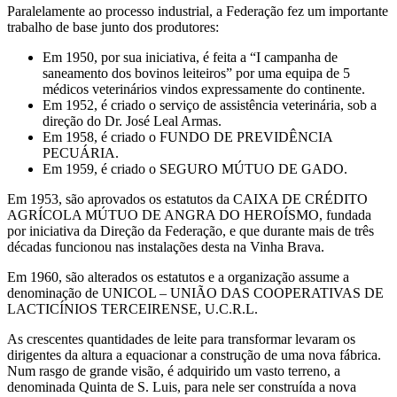
Paralelamente ao processo industrial, a Federação fez um importante
trabalho de base junto dos produtores:
Em 1950, por sua iniciativa, é feita a “I campanha de
saneamento dos bovinos leiteiros” por uma equipa de 5
médicos veterinários vindos expressamente do continente.
Em 1952, é criado o serviço de assistência veterinária, sob a
direção do Dr. José Leal Armas.
Em 1958, é criado o FUNDO DE PREVIDÊNCIA
PECUÁRIA.
Em 1959, é criado o SEGURO MÚTUO DE GADO.
Em 1953, são aprovados os estatutos da CAIXA DE CRÉDITO
AGRÍCOLA MÚTUO DE ANGRA DO HEROÍSMO, fundada
por iniciativa da Direção da Federação, e que durante mais de três
décadas funcionou nas instalações desta na Vinha Brava.
Em 1960, são alterados os estatutos e a organização assume a
denominação de UNICOL – UNIÃO DAS COOPERATIVAS DE
LACTICÍNIOS TERCEIRENSE, U.C.R.L.
As crescentes quantidades de leite para transformar levaram os
dirigentes da altura a equacionar a construção de uma nova fábrica.
Num rasgo de grande visão, é adquirido um vasto terreno, a
denominada Quinta de S. Luis, para nele ser construída a nova