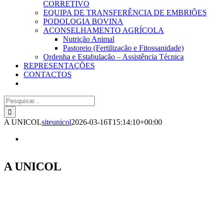
CORRETIVO
EQUIPA DE TRANSFERÊNCIA DE EMBRIÕES
PODOLOGIA BOVINA
ACONSELHAMENTO AGRÍCOLA
Nutrição Animal
Pastoreio (Fertilização e Fitossanidade)
Ordenha e Estabulação – Assistência Técnica
REPRESENTAÇÕES
CONTACTOS
Pesquisar
A UNICOL
siteunicol
2026-03-16T15:14:10+00:00
A UNICOL
A UNICOL – Cooperativa Agrícola, C.R.L.
foi
constituída em 18 de Junho de 1946.
Juridicamente, é uma
união de 23 cooperativas,