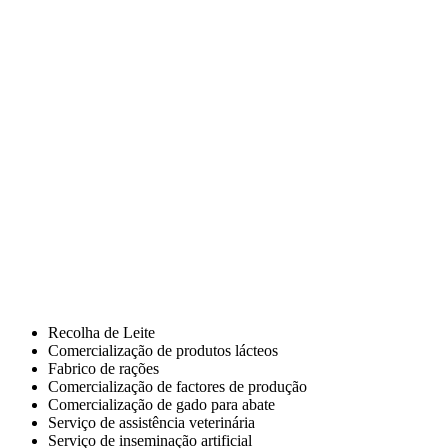
sendo 22 associadas da ilha Terceira e uma da ilha
Graciosa.
Tem sede na Vinha Brava, freguesia da Conceição, concelho de
Angra do Heroísmo, e instalações espalhadas pelos três concelhos
que são a sua área geográfica de influência directa: Angra do
Heroísmo, Praia da Vitória e Santa Cruz da Graciosa.
Emprega cerca de 200 trabalhadores e se adicionarmos os 600
produtores de leite, atinge-se um volume de 800 empregos
diretos, o que faz dela uma das empresas de maior impacto
social não só na ilha, mas em toda a Região.
Possui instalações e processos de gestão e de organização modernos
e dinâmicos e é a prova da capacidade empreendedora dos nossos
agricultores, potenciada pela cooperação entre os seus diversos
elementos.
Recolha de Leite
Comercialização de produtos lácteos
Fabrico de rações
Comercialização de factores de produção
Comercialização de gado para abate
Serviço de assistência veterinária
Serviço de inseminação artificial