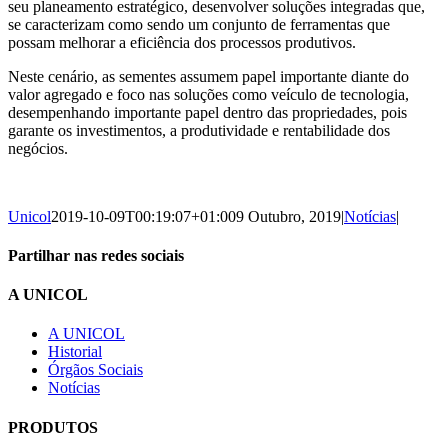
seu planeamento estratégico, desenvolver soluções integradas que,
se caracterizam como sendo um conjunto de ferramentas que
possam melhorar a eficiência dos processos produtivos.
Neste cenário, as sementes assumem papel importante diante do
valor agregado e foco nas soluções como veículo de tecnologia,
desempenhando importante papel dentro das propriedades, pois
garante os investimentos, a produtividade e rentabilidade dos
negócios.
Unicol
2019-10-09T00:19:07+01:00
9 Outubro, 2019
|
Notícias
|
Partilhar nas redes sociais
Facebook
X
LinkedIn
WhatsApp
Email
A UNICOL
(necessário
mas
A UNICOL
não
Historial
publicado)
Órgãos Sociais
Notícias
PRODUTOS