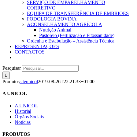
SERVIÇO DE EMPARELHAMENTO
CORRETIVO
EQUIPA DE TRANSFERÊNCIA DE EMBRIÕES
PODOLOGIA BOVINA
ACONSELHAMENTO AGRÍCOLA
Nutrição Animal
Pastoreio (Fertilização e Fitossanidade)
Ordenha e Estabulação – Assistência Técnica
REPRESENTAÇÕES
CONTACTOS
Pesquisar
Produtos
siteunicol
2019-08-26T22:21:33+01:00
A UNICOL
A UNICOL
Historial
Órgãos Sociais
Notícias
PRODUTOS